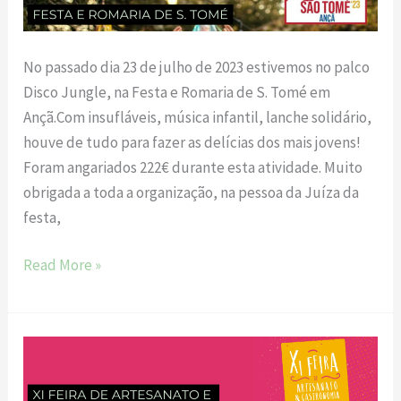
Romaria
de
S.
No passado dia 23 de julho de 2023 estivemos no palco
Tomé
Disco Jungle, na Festa e Romaria de S. Tomé em
Ançã.Com insufláveis, música infantil, lanche solidário,
houve de tudo para fazer as delícias dos mais jovens!
Foram angariados 222€ durante esta atividade. Muito
obrigada a toda a organização, na pessoa da Juíza da
festa,
Read More »
XI
Feira
de