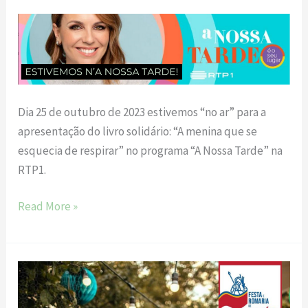
Estivemos
n’A
Nossa
Tarde!
Dia 25 de outubro de 2023 estivemos “no ar” para a
apresentação do livro solidário: “A menina que se
esquecia de respirar” no programa “A Nossa Tarde” na
RTP1.
Read More »
Festa
e