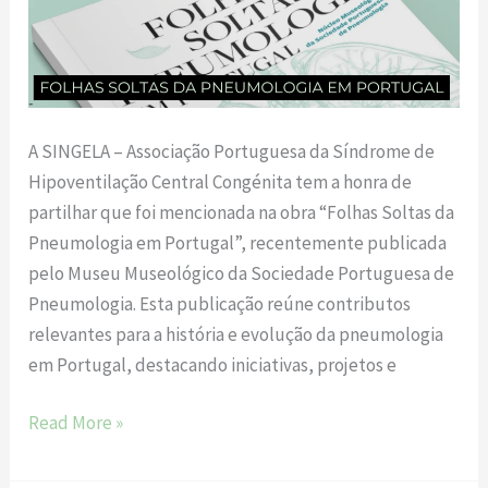
SINGELA
destacada
no
livro
“Folhas
A SINGELA – Associação Portuguesa da Síndrome de
Soltas
Hipoventilação Central Congénita tem a honra de
da
partilhar que foi mencionada na obra “Folhas Soltas da
Pneumologia
Pneumologia em Portugal”, recentemente publicada
em
pelo Museu Museológico da Sociedade Portuguesa de
Portugal”
Pneumologia. Esta publicação reúne contributos
relevantes para a história e evolução da pneumologia
em Portugal, destacando iniciativas, projetos e
Read More »