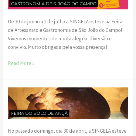
Artesanato
e
De 30 de junho a 2 de julho a SINGELA esteve na Feira
Gastronomia
de Artesanato e Gastronomia de São João do Campo!
de
Vivemos momentos de muita alegria, diversão e
S.
convívio. Muito obrigada pela vossa presença!
João
do
Read More »
Campo
Feira
do
Bolo
de
Ançã
No passado domingo, dia 30 de abril, a SINGELA esteve