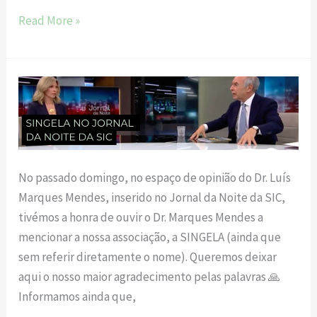
Read More »
Singela
no
Jornal
da
Noite
No passado domingo, no espaço de opinião do Dr. Luís
da
Marques Mendes, inserido no Jornal da Noite da SIC,
SIC
tivémos a honra de ouvir o Dr. Marques Mendes a
mencionar a nossa associação, a SINGELA (ainda que
sem referir diretamente o nome). Queremos deixar
aqui o nosso maior agradecimento pelas palavras 🙏
Informamos ainda que,