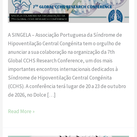
colabora
na
organização
da
A SINGELA – Associação Portuguesa da Síndrome de
7th
Hipoventilação Central Congénita tem o orgulho de
Global
anunciar a sua colaboração na organização da 7th
CCHS
Global CCHS Research Conference, um dos mais
Research
importantes encontros internacionais dedicados à
Conference
Síndrome de Hipoventilação Central Congénita
(CCHS). A conferência terá lugar de 20 a 23 de outubro
de 2026, no Dolce […]
Read More »