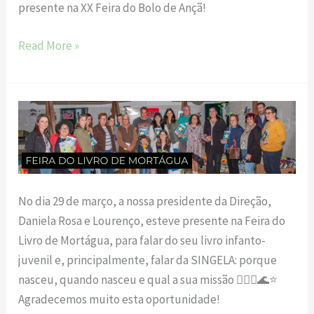
presente na XX Feira do Bolo de Ançã!
Read More »
Feira
do
Livro
em
Mortágua
No dia 29 de março, a nossa presidente da Direção,
Daniela Rosa e Lourenço, esteve presente na Feira do
Livro de Mortágua, para falar do seu livro infanto-
juvenil e, principalmente, falar da SINGELA: porque
nasceu, quando nasceu e qual a sua missão 🧜🏻‍♀️🌊⭐
Agradecemos muito esta oportunidade!