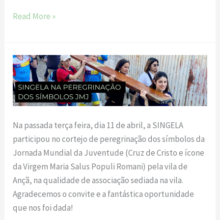
Read More »
Singela
na
Peregrinação
dos
símbolos
Na passada terça feira, dia 11 de abril, a SINGELA
JMJ
participou no cortejo de peregrinação dos símbolos da
Jornada Mundial da Juventude (Cruz de Cristo e ícone
da Virgem Maria Salus Populi Romani) pela vila de
Ançã, na qualidade de associação sediada na vila.
Agradecemos o convite e a fantástica oportunidade
que nos foi dada!